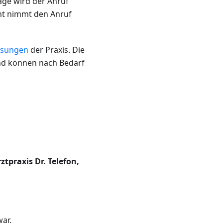
lage wird der Anruf
ent nimmt den Anruf
isungen
der Praxis. Die
nd können nach Bedarf
tpraxis Dr. Telefon,
war.