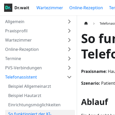
Dr.wait
Wartezimmer
Online-Rezeption
Te
Allgemein
Telefonas
Praxisprofil
So fu
Wartezimmer
Telef
Online-Rezeption
Termine
PVS-Verbindungen
Praxisname:
Haus
Telefonassistent
Szenario:
Patient
Beispiel Allgemeinarzt
Beispiel Hautarzt
Ablauf
Einrichtungsmöglichkeiten
So funktioniert der KI-