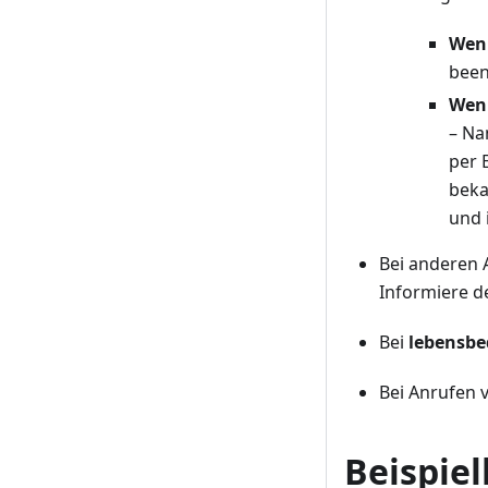
Wen
been
Wenn
– Na
per 
beka
und 
Bei anderen 
Informiere de
Bei
lebensbe
Bei Anrufen 
Beispie