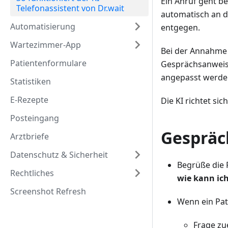
Ein Anruf geht be
Telefonassistent von Dr.wait
automatisch an d
Automatisierung
entgegen.
Wartezimmer-App
Bei der Annahme d
Patientenformulare
Gesprächsanweisu
angepasst werde
Statistiken
E-Rezepte
Die KI richtet si
Posteingang
Gespräc
Arztbriefe
Datenschutz & Sicherheit
Begrüße die 
Rechtliches
wie kann ich
Screenshot Refresh
Wenn ein Pat
Frage zue