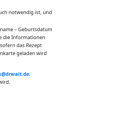
such notwendig ist, und
chname – Geburtsdatum
 die Informationen
– sofern das Rezept
enkarte geladen wird
s@drwait.de
.
wird.