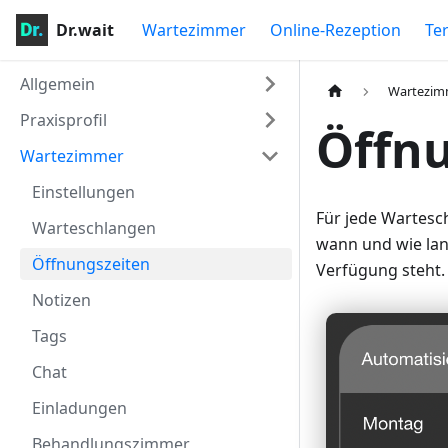
Dr.wait
Wartezimmer
Online-Rezeption
Te
Allgemein
Wartezim
Praxisprofil
Öffn
Wartezimmer
Einstellungen
Für jede Wartesc
Warteschlangen
wann und wie lan
Öffnungszeiten
Verfügung steht.
Notizen
Tags
Chat
Einladungen
Behandlungszimmer