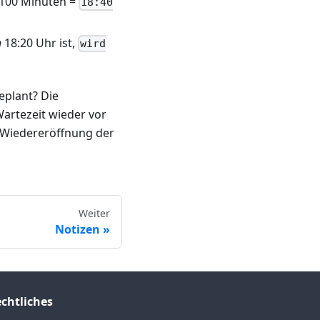
+ 100 Minuten =
18:40
h
18:20 Uhr ist,
wird
eplant? Die
Wartezeit wieder vor
n Wiedereröffnung der
Weiter
Notizen
chtliches