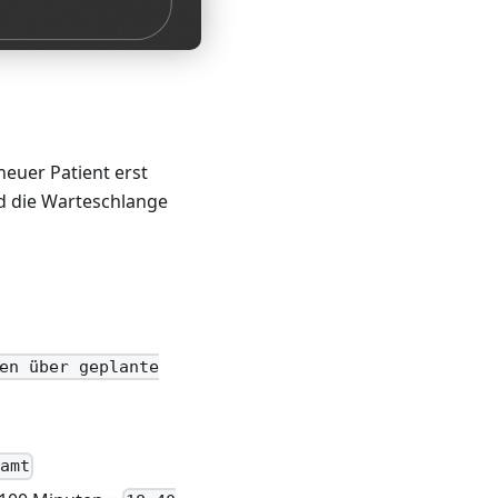
euer Patient erst
rd die Warteschlange
en über geplante
samt