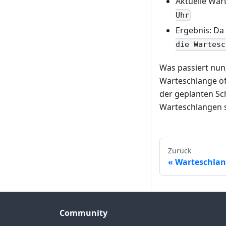
Aktuelle War
Uhr
Ergebnis: Da
die Wartesc
Was passiert nun
Warteschlange öff
der geplanten Sch
Warteschlangen sp
Zurück
Warteschla
Community