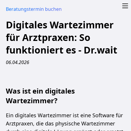
Praxis automatisieren
Beratungstermin buchen
Digitales Wartezimmer
Digitales Wartezimmer
Telefonassistent Vergleich
für Arztpraxen: So
KI für Ärzte
funktioniert es - Dr.wait
Arztbrief schreiben
Laborwerte verstehen
06.04.2026
Arztbrief erklären
GPT-5 in deiner Arztpraxis
Was ist ein digitales
Praxismitarbeiter
Wartezimmer?
Dokumentation
Ein digitales Wartezimmer ist eine Software für
Login Praxismitarbeiter
Arztpraxen, die das physische Wartezimmer