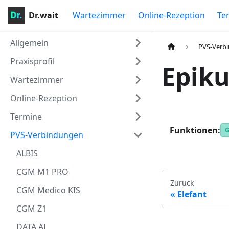
Dr.wait
Wartezimmer
Online-Rezeption
Te
Allgemein
PVS-Verb
Praxisprofil
Epiku
Wartezimmer
Online-Rezeption
Termine
Funktionen:
PVS-Verbindungen
ALBIS
CGM M1 PRO
Zurück
CGM Medico KIS
Elefant
CGM Z1
DATA AL