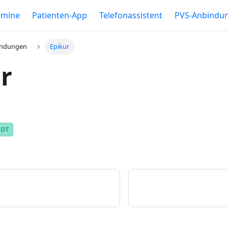
rmine
Patienten-App
Telefonassistent
PVS-Anbindu
indungen
Epikur
r
GDT