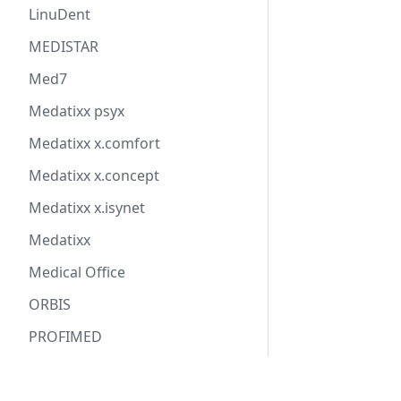
LinuDent
MEDISTAR
Med7
Medatixx psyx
Medatixx x.comfort
Medatixx x.concept
Medatixx x.isynet
Medatixx
Medical Office
ORBIS
PROFIMED
PSYPRAX
Community